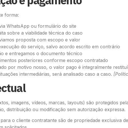
ação e pagamento
te forma:
via WhatsApp ou formulário do site
uita sobre a viabilidade técnica do caso
enviamos proposta com escopo e valor
 execução do serviço, salvo acordo escrito em contrário
ação e entregamos o documento técnico
cimentos posteriores conforme escopo contratado
do por motivo nosso, o valor pago é integralmente restituí
situações intermediárias, será analisado caso a caso.
[Políti
ectual
tos, imagens, vídeos, marcas, layouts) são protegidos pela 
ção, distribuição ou modificação sem autorização expressa.
 para o cliente contratante são de propriedade exclusiva d
m solicitados.