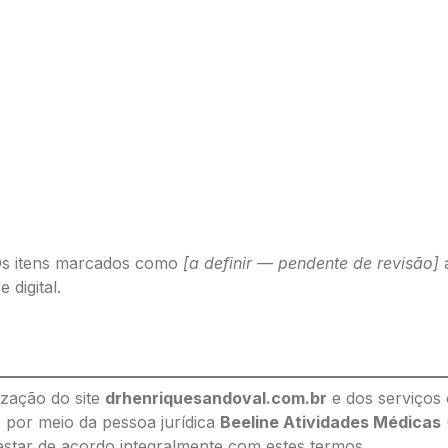
s itens marcados como
[a definir — pendente de revisão]
a
digital.
ização do site
drhenriquesandoval.com.br
e dos serviços 
por meio da pessoa jurídica
Beeline Atividades Médicas
estar de acordo integralmente com estes termos.